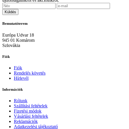
újdonságainkról és akcióinkról.
Bemutatóterem
Európa Udvar 18
945 01 Komárom
Szlovákia
Fiók
Fiók
Rendelés követés
Hírlevél
Információk
Rólunk
Szállítási feltételek
Fizetési módok
Vásárlási feltételek
Reklamációk
Adatkezelési tájékoztató