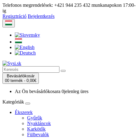
Telefonos megrendelések:
+421 944 235 432
munkanapokon 17:00-
ig
Regisztráció
Bejelentkezés
Bevásárlókosár
0
0 termék -
0,00€
Az Ön bevásárlókosara
0
jelenleg üres
Kategóriák
Ékszerek
Gyűrűk
Nyakláncok
Karkötők
Fülbevalók