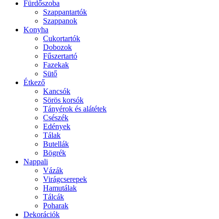
Fürdőszoba
Szappantartók
Szappanok
Konyha
Cukortartók
Dobozok
Fűszertartó
Fazekak
Sütő
Étkező
Kancsók
Sörös korsók
Tányérok és alátétek
Csészék
Edények
Tálak
Butellák
Bögrék
Nappali
Vázák
Virágcserepek
Hamutálak
Tálcák
Poharak
Dekorációk