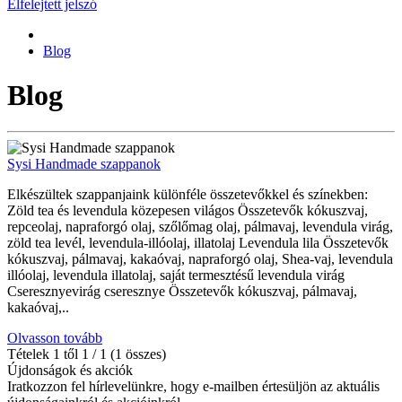
Elfelejtett jelszó
Blog
Blog
Sysi Handmade szappanok
Elkészültek szappanjaink különféle összetevőkkel és színekben:
Zöld tea és levendula közepesen világos Összetevők kókuszvaj,
repceolaj, napraforgó olaj, szőlőmag olaj, pálmavaj, levendula virág,
zöld tea levél, levendula-illóolaj, illatolaj Levendula lila Összetevők
kókuszvaj, pálmavaj, kakaóvaj, napraforgó olaj, Shea-vaj, levendula
illóolaj, levendula illatolaj, saját termesztésű levendula virág
Cseresznyevirág cseresznye Összetevők kókuszvaj, pálmavaj,
kakaóvaj,..
Olvasson tovább
Tételek 1 től 1 / 1 (1 összes)
Újdonságok és akciók
Iratkozzon fel hírlevelünkre, hogy e-mailben értesüljön az aktuális