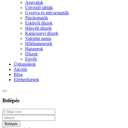
Angyalok
Üdvözlő táblák
Gyertya és mécsestartók
Párologtatók
Esküvői díszek
Húsvéti díszek
Karácsonyi díszek
Valentin napra
Hűtőmágnesek
Harangok
Díszek
Egyéb
Újdonságok
Akciók
Blog
Elérhetőségek
Belépés