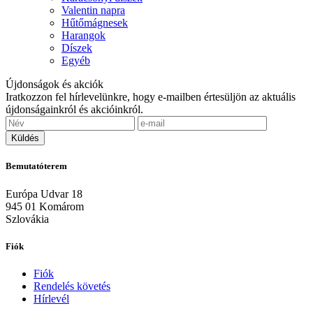
Valentin napra
Hűtőmágnesek
Harangok
Díszek
Egyéb
Újdonságok és akciók
Iratkozzon fel hírlevelünkre, hogy e-mailben értesüljön az aktuális
újdonságainkról és akcióinkról.
Bemutatóterem
Európa Udvar 18
945 01 Komárom
Szlovákia
Fiók
Fiók
Rendelés követés
Hírlevél