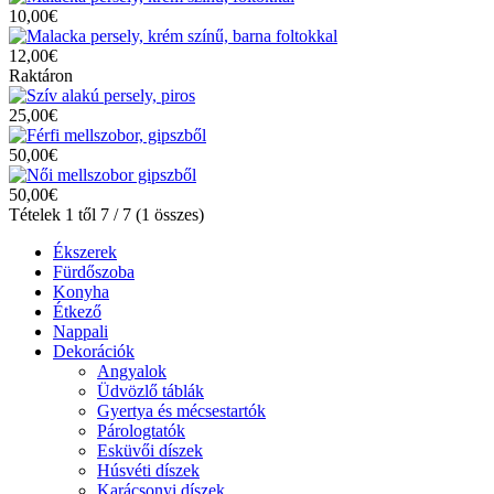
10,00€
12,00€
Raktáron
25,00€
50,00€
50,00€
Tételek 1 től 7 / 7 (1 összes)
Ékszerek
Fürdőszoba
Konyha
Étkező
Nappali
Dekorációk
Angyalok
Üdvözlő táblák
Gyertya és mécsestartók
Párologtatók
Esküvői díszek
Húsvéti díszek
Karácsonyi díszek