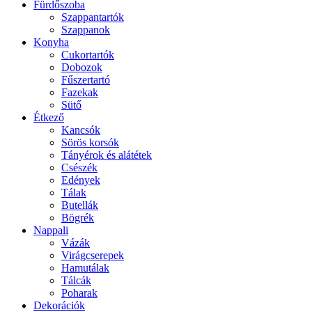
Fürdőszoba
Szappantartók
Szappanok
Konyha
Cukortartók
Dobozok
Fűszertartó
Fazekak
Sütő
Étkező
Kancsók
Sörös korsók
Tányérok és alátétek
Csészék
Edények
Tálak
Butellák
Bögrék
Nappali
Vázák
Virágcserepek
Hamutálak
Tálcák
Poharak
Dekorációk