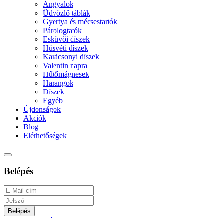
Angyalok
Üdvözlő táblák
Gyertya és mécsestartók
Párologtatók
Esküvői díszek
Húsvéti díszek
Karácsonyi díszek
Valentin napra
Hűtőmágnesek
Harangok
Díszek
Egyéb
Újdonságok
Akciók
Blog
Elérhetőségek
Belépés