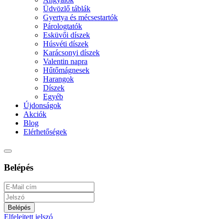
Üdvözlő táblák
Gyertya és mécsestartók
Párologtatók
Esküvői díszek
Húsvéti díszek
Karácsonyi díszek
Valentin napra
Hűtőmágnesek
Harangok
Díszek
Egyéb
Újdonságok
Akciók
Blog
Elérhetőségek
Belépés
Elfelejtett jelszó