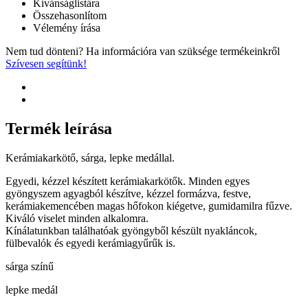
Kívánságlistára
Összehasonlítom
Vélemény írása
Nem tud dönteni? Ha információra van szüksége termékeinkről
Szívesen segítünk!
Termék leírása
Kerámiakarkötő, sárga, lepke medállal.
Egyedi, kézzel készített kerámiakarkötők. Minden egyes
gyöngyszem agyagból készítve, kézzel formázva, festve,
kerámiakemencében magas hőfokon kiégetve, gumidamilra fűzve.
Kiváló viselet minden alkalomra.
Kínálatunkban találhatóak gyöngyből készült nyakláncok,
fülbevalók és egyedi kerámiagyűrűk is.
sárga színű
lepke medál