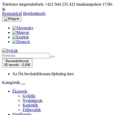
Telefonos megrendelések:
+421 944 235 432
munkanapokon 17:00-
ig
Regisztráció
Bejelentkezés
Bevásárlókosár
0
0 termék -
0,00€
Az Ön bevásárlókosara
0
jelenleg üres
Kategóriák
Ékszerek
Gyűrűk
Nyakláncok
Karkötők
Fülbevalók
Fürdőszoba