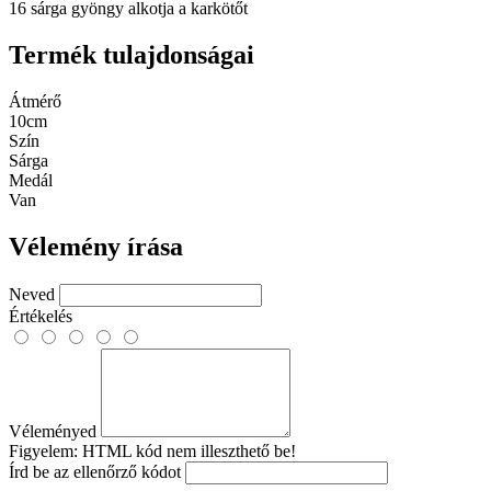
16 sárga gyöngy alkotja a karkötőt
Termék tulajdonságai
Átmérő
10cm
Szín
Sárga
Medál
Van
Vélemény írása
Neved
Értékelés
Véleményed
Figyelem:
HTML kód nem illeszthető be!
Írd be az ellenőrző kódot