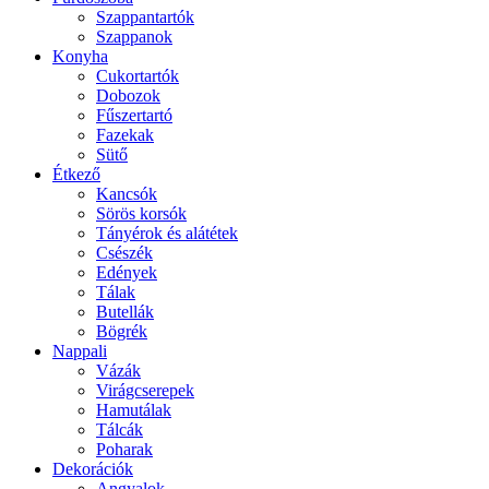
Szappantartók
Szappanok
Konyha
Cukortartók
Dobozok
Fűszertartó
Fazekak
Sütő
Étkező
Kancsók
Sörös korsók
Tányérok és alátétek
Csészék
Edények
Tálak
Butellák
Bögrék
Nappali
Vázák
Virágcserepek
Hamutálak
Tálcák
Poharak
Dekorációk
Angyalok