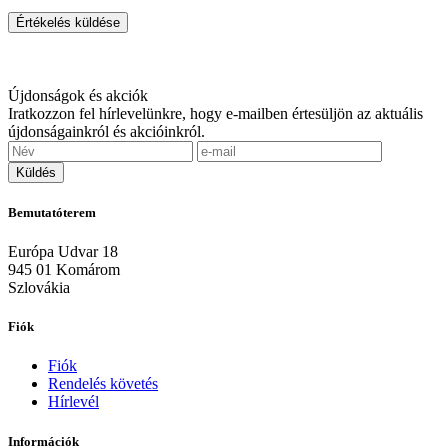
Értékelés küldése
Újdonságok és akciók
Iratkozzon fel hírlevelünkre, hogy e-mailben értesüljön az aktuális
újdonságainkról és akcióinkról.
Bemutatóterem
Európa Udvar 18
945 01 Komárom
Szlovákia
Fiók
Fiók
Rendelés követés
Hírlevél
Információk