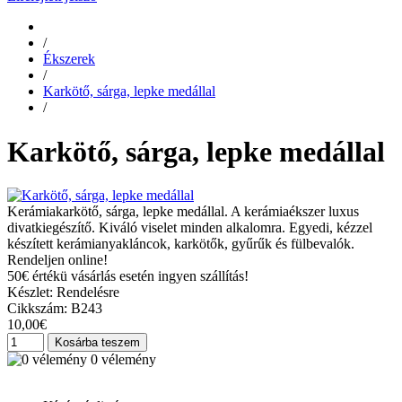
/
Ékszerek
/
Karkötő, sárga, lepke medállal
/
Karkötő, sárga, lepke medállal
Kerámiakarkötő, sárga, lepke medállal. A kerámiaékszer luxus
divatkiegészítő. Kiváló viselet minden alkalomra. Egyedi, kézzel
készített kerámianyakláncok, karkötők, gyűrűk és fülbevalók.
Rendeljen online!
50€ értékü vásárlás esetén ingyen szállítás!
Készlet:
Rendelésre
Cikkszám: B243
10,00€
Kosárba teszem
0 vélemény